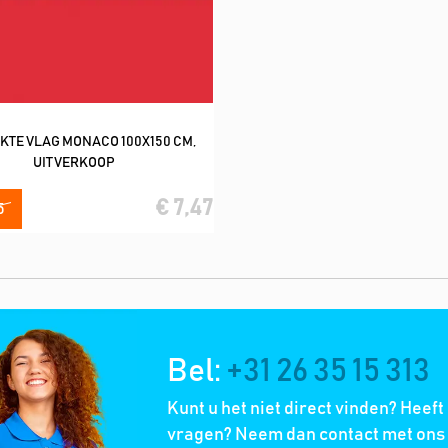
KTE VLAG MONACO 100X150 CM,
In winkelwagen
UITVERKOOP
€ 7,47
5
Bel:
+31 26 35 15 313
Kunt u het niet direct vinden? Heeft
vragen? Neem dan contact met ons 