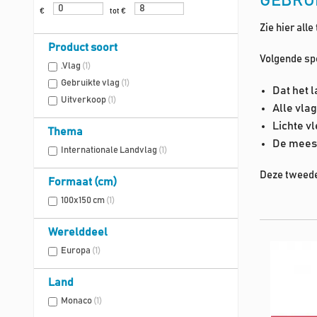
GEBRU
€
tot €
Zie hier al
Product soort
Volgende spe
.Vlag
(1)
Gebruikte vlag
(1)
Dat het 
Uitverkoop
(1)
Alle vlag
Lichte v
Thema
De meest
Internationale Landvlag
(1)
Deze tweede
Formaat (cm)
100x150 cm
(1)
Werelddeel
Europa
(1)
Land
Monaco
(1)