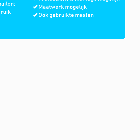
ailen:
Maatwerk mogelijk
bruik
Ook gebruikte masten