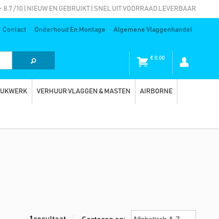
8.7 / 10 | NIEUW EN GEBRUIKT | SNEL UIT VOORRAAD LEVERBAAR
Contact
Onderhoud En Montage
Algemene Vlaggenhandel
€
0,00
RUKWERK
VERHUUR VLAGGEN & MASTEN
AIRBORNE
1
resultaat