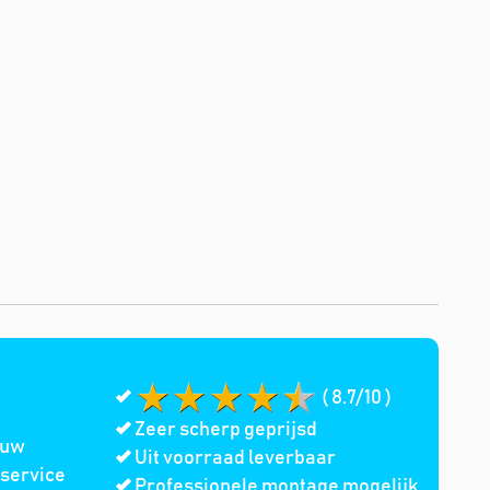
( 8.7/10 )
Zeer scherp geprijsd
 uw
Uit voorraad leverbaar
service
Professionele montage mogelijk