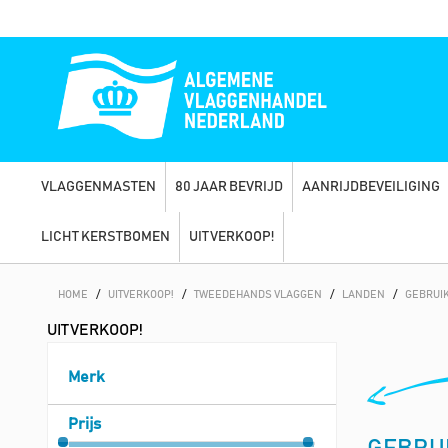
VLAGGENMASTEN
80 JAAR BEVRIJD
AANRIJDBEVEILIGING
LICHT KERSTBOMEN
UITVERKOOP!
HOME
/
UITVERKOOP!
/
TWEEDEHANDS VLAGGEN
/
LANDEN
/
GEBRUI
UITVERKOOP!
Merk
Prijs