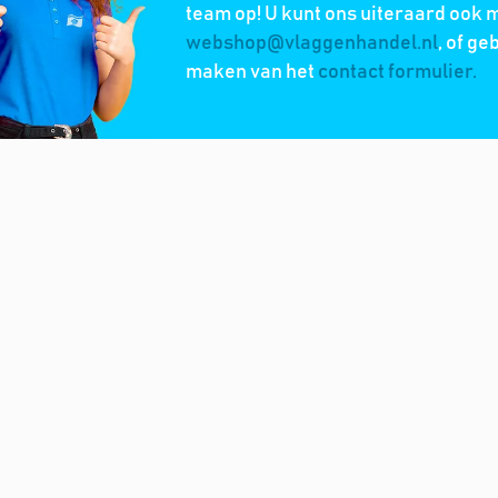
team op! U kunt ons uiteraard ook m
webshop@vlaggenhandel.nl
, of ge
maken van het
contact formulier.