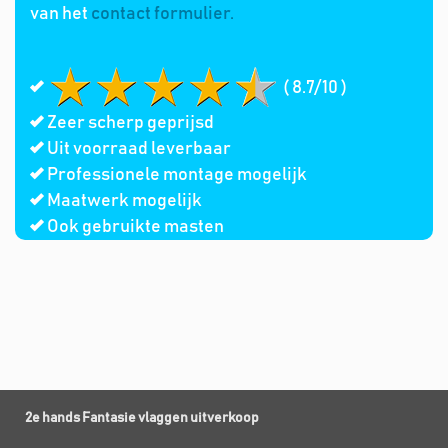
van het
contact formulier.
( 8.7/10 )
Zeer scherp geprijsd
Uit voorraad leverbaar
Professionele montage mogelijk
Maatwerk mogelijk
Ook gebruikte masten
2e hands Fantasie vlaggen uitverkoop