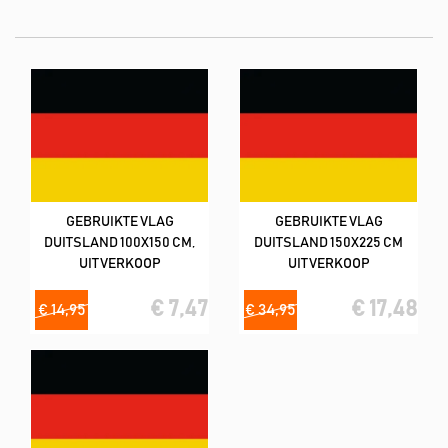
liefste in combinatie met vlekverwijderaar product).
De meeste vlaggen hebben een kwaliteit van 160
m2/spunpolyester (lijkt op katoen)
Deze tweedehands vlaggen hebben wij in de volgende formaat;
200x300 cm
GEBRUIKTE VLAG
GEBRUIKTE VLAG
DUITSLAND 100X150 CM,
DUITSLAND 150X225 CM
UITVERKOOP
UITVERKOOP
€ 7,47
€ 17,48
€ 14,95
€ 34,95