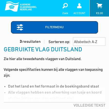
Zoek
ACCOUNT
€
0,00
FILTERMENU
3
resultaten
Sorteren op:
GEBRUIKTE VLAG DUITSLAND
Zie hier alle tweedehands vlaggen van Duitsland.
Volgende specififacties kunnen bij alle vlaggen van toepassing
zijn;
Dat het land en het formaat in de boekingsband staat
Alle vlaggen hebben een afwerking van lusje en koord
of clips (dit kan per vlag schillend zijn)
Lichte vlekjes in de vlag (deze kan je dmv de wasmiddel,
VOLLEDIGE TEKST