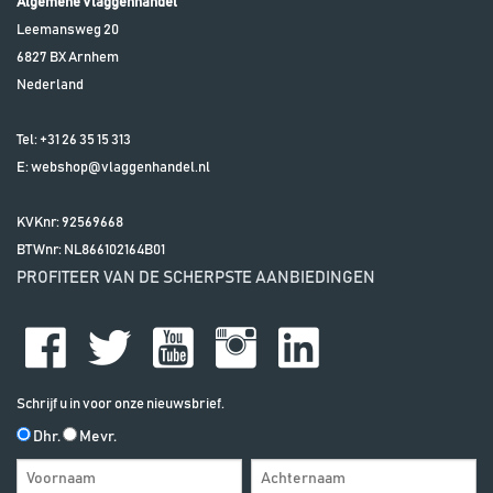
Algemene Vlaggenhandel
Leemansweg 20
6827 BX
Arnhem
Nederland
Tel:
+31 26 35 15 313
E:
webshop@vlaggenhandel.nl
KVKnr: 92569668
BTWnr:
NL866102164B01
PROFITEER VAN DE SCHERPSTE AANBIEDINGEN
Schrijf u in voor onze nieuwsbrief.
Dhr.
Mevr.