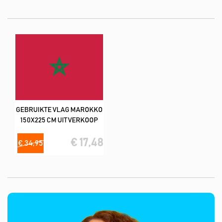
liefste in combinatie met vlekverwijderaar product).
De meeste vlaggen hebben een kwaliteit van 160
m2/spunpolyester (lijkt op katoen)
Deze tweedehands vlaggen hebben wij in de volgende formaat;
150x225 cm
GEBRUIKTE VLAG MAROKKO
150X225 CM UITVERKOOP
€ 17,48
€ 34,95