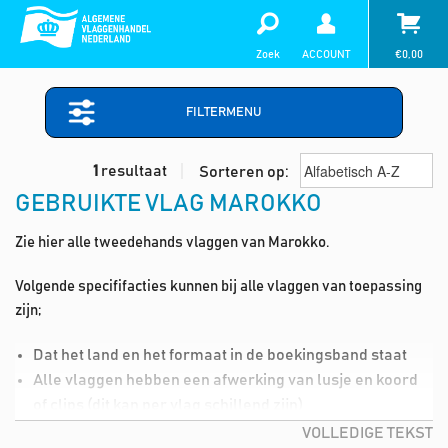
Zoek
ACCOUNT
€
0,00
FILTERMENU
1
resultaat
Sorteren op:
GEBRUIKTE VLAG MAROKKO
Zie hier alle tweedehands vlaggen van Marokko.
Volgende specififacties kunnen bij alle vlaggen van toepassing
zijn;
Dat het land en het formaat in de boekingsband staat
Alle vlaggen hebben een afwerking van lusje en koord
of clips (dit kan per vlag schillend zijn)
Lichte vlekjes in de vlag (deze kan je dmv de wasmiddel,
VOLLEDIGE TEKST