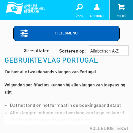
Zoek
ACCOUNT
€
0,00
FILTERMENU
3
resultaten
Sorteren op:
GEBRUIKTE VLAG PORTUGAL
Zie hier alle tweedehands vlaggen van Portugal.
Volgende specififacties kunnen bij alle vlaggen van toepassing
zijn;
Dat het land en het formaat in de boekingsband staat
Alle vlaggen hebben een afwerking van lusje en koord
of clips (dit kan per vlag schillend zijn)
Lichte vlekjes in de vlag (deze kan je dmv de wasmiddel,
VOLLEDIGE TEKST