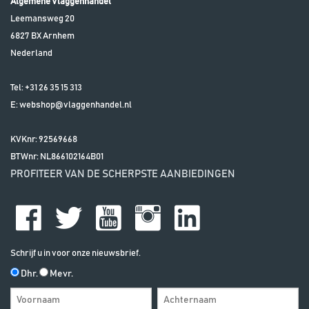
Algemene Vlaggenhandel
Leemansweg 20
6827 BX
Arnhem
Nederland
Tel:
+31 26 35 15 313
E:
webshop@vlaggenhandel.nl
KVKnr: 92569668
BTWnr:
NL866102164B01
PROFITEER VAN DE SCHERPSTE AANBIEDINGEN
Schrijf u in voor onze nieuwsbrief.
Dhr.
Mevr.