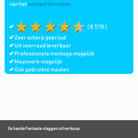
van het
contact formulier.
( 8.7/10 )
Zeer scherp geprijsd
Uit voorraad leverbaar
Professionele montage mogelijk
Maatwerk mogelijk
Ook gebruikte masten
2e hands Fantasie vlaggen uitverkoop