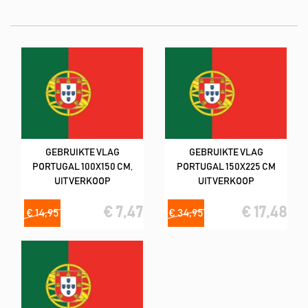
liefste in combinatie met vlekverwijderaar product).
De meeste vlaggen hebben een kwaliteit van 160
m2/spunpolyester (lijkt op katoen)
Deze tweedehands vlaggen hebben wij in de volgende formaten;
100x150 cm, 150x225 cm & 200x300 cm
GEBRUIKTE VLAG
GEBRUIKTE VLAG
PORTUGAL 100X150 CM,
PORTUGAL 150X225 CM
UITVERKOOP
UITVERKOOP
€ 7,47
€ 17,48
€ 14,95
€ 34,95