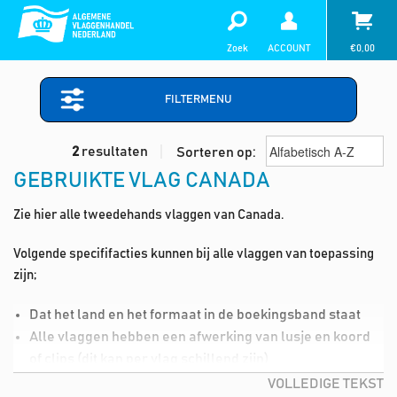
Zoek
ACCOUNT
€
0,00
FILTERMENU
2
resultaten
Sorteren op:
GEBRUIKTE VLAG CANADA
Zie hier alle tweedehands vlaggen van Canada.
Volgende specififacties kunnen bij alle vlaggen van toepassing
zijn;
Dat het land en het formaat in de boekingsband staat
Alle vlaggen hebben een afwerking van lusje en koord
of clips (dit kan per vlag schillend zijn)
Lichte vlekjes in de vlag (deze kan je dmv de wasmiddel,
VOLLEDIGE TEKST