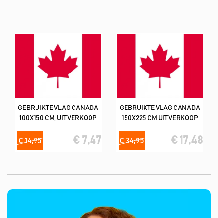
liefste in combinatie met vlekverwijderaar product).
De meeste vlaggen hebben een kwaliteit van 160
m2/spunpolyester (lijkt op katoen)
Deze tweedehands vlaggen hebben wij in de volgende formaten;
100x150 cm & 150x225 cm
GEBRUIKTE VLAG CANADA
GEBRUIKTE VLAG CANADA
100X150 CM, UITVERKOOP
150X225 CM UITVERKOOP
€ 7,47
€ 17,48
€ 14,95
€ 34,95