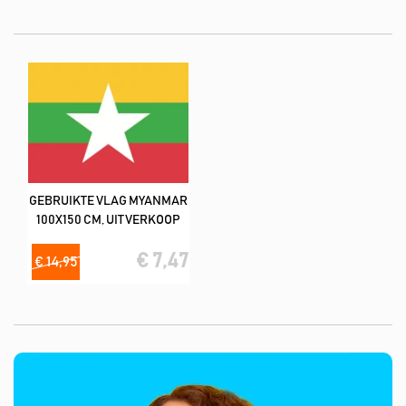
liefste in combinatie met vlekverwijderaar product).
De meeste vlaggen hebben een kwaliteit van 160
m2/spunpolyester (lijkt op katoen)
Deze tweedehands vlaggen hebben wij in de volgende formaat;
100x150 cm
GEBRUIKTE VLAG MYANMAR
100X150 CM, UITVERKOOP
€ 7,47
€ 14,95