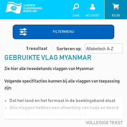
Zoek
ACCOUNT
€
0,00
FILTERMENU
1
resultaat
Sorteren op:
GEBRUIKTE VLAG MYANMAR
Zie hier alle tweedehands vlaggen van Myanmar.
Volgende specififacties kunnen bij alle vlaggen van toepassing
zijn;
Dat het land en het formaat in de boekingsband staat
Alle vlaggen hebben een afwerking van lusje en koord
of clips (dit kan per vlag schillend zijn)
Lichte vlekjes in de vlag (deze kan je dmv de wasmiddel,
VOLLEDIGE TEKST