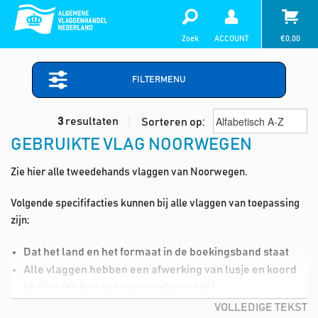
Zoek
ACCOUNT
€
0,00
FILTERMENU
3
resultaten
Sorteren op:
GEBRUIKTE VLAG NOORWEGEN
Zie hier alle tweedehands vlaggen van Noorwegen.
Volgende specififacties kunnen bij alle vlaggen van toepassing
zijn;
Dat het land en het formaat in de boekingsband staat
Alle vlaggen hebben een afwerking van lusje en koord
of clips (dit kan per vlag schillend zijn)
Lichte vlekjes in de vlag (deze kan je dmv de wasmiddel,
VOLLEDIGE TEKST