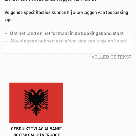
Volgende specififacties kunnen bij alle vlaggen van toepassing
zijn;
Dat het land en het formaat in de boekingsband staat
Alle vlaggen hebben een afwerking van lusje en koord
of clips (dit kan per vlag schillend zijn)
Lichte vlekjes in de vlag (deze kan je dmv de wasmiddel,
VOLLEDIGE TEKST
liefste in combinatie met vlekverwijderaar product).
De meeste vlaggen hebben een kwaliteit van 160
m2/spunpolyester (lijkt op katoen)
Deze tweedehands vlaggen hebben wij in de volgende formaat;
100x150 cm
GEBRUIKTE VLAG ALBANIË
100X150 CM, UITVERKOOP