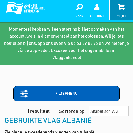
Zoek
ACCOUNT
€
0,00
Momenteel hebben wij een storting bij het opmaken van het
account, we zijn dit momenteel aan het oplossen. Wil je iets
bestellen bij ons, app ons even via 06 53 39 83 76 en we helpen je
via de app veder. Excuses voor het ongemak! Team
Vlaggenhandel
FILTERMENU
1
resultaat
Sorteren op:
GEBRUIKTE VLAG ALBANIË
Zie hier alle tweedehands vlaggen van Albanië.