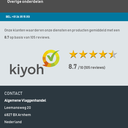
Overige onderdelen
BEL: +31 26 35 15 313
Onze klanten waarderen onze diensten en producten gemiddeld met een
8.7
op basis van 105 reviews.
8.7
/ 10
(
105
reviews)
CONTACT
Algemene Vlaggenhandel
Leemansweg 20
6827 BX
Arnhem
Nederland