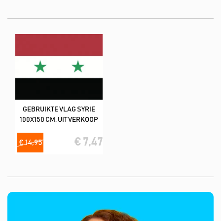
liefste in combinatie met vlekverwijderaar product).
De meeste vlaggen hebben een kwaliteit van 160
m2/spunpolyester (lijkt op katoen)
Deze tweedehands vlaggen hebben wij in de volgende formaat;
100x150 cm
GEBRUIKTE VLAG SYRIE
100X150 CM, UITVERKOOP
€ 7,47
€ 14,95