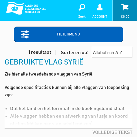
Zoek
ACCOUNT
€
0,00
FILTERMENU
1
resultaat
Sorteren op:
GEBRUIKTE VLAG SYRIË
Zie hier alle tweedehands vlaggen van Syrië.
Volgende specififacties kunnen bij alle vlaggen van toepassing
zijn;
Dat het land en het formaat in de boekingsband staat
Alle vlaggen hebben een afwerking van lusje en koord
of clips (dit kan per vlag schillend zijn)
Lichte vlekjes in de vlag (deze kan je dmv de wasmiddel,
VOLLEDIGE TEKST