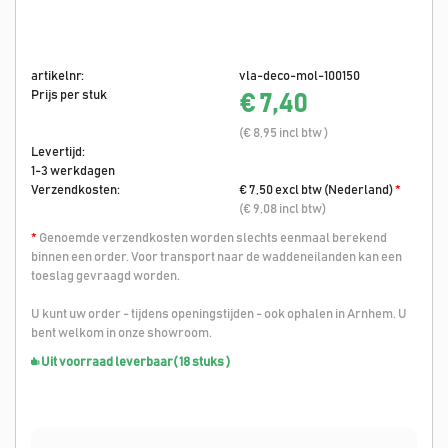
artikelnr:
vla-deco-mol-100150
Prijs per stuk
€ 7,40
(€ 8,95 incl btw )
Levertijd:
1-3 werkdagen
Verzendkosten:
€ 7,50 excl btw (Nederland)
*
(€ 9,08 incl btw)
*
Genoemde verzendkosten worden slechts eenmaal berekend
binnen een order. Voor transport naar de waddeneilanden kan een
toeslag gevraagd worden.
U kunt uw order - tijdens openingstijden - ook ophalen in Arnhem. U
bent welkom in onze showroom.
Uit voorraad leverbaar
( 18 stuks )