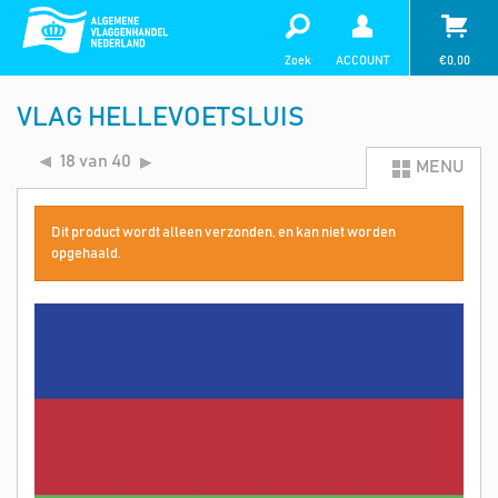
Zoek
ACCOUNT
€
0,00
VLAG HELLEVOETSLUIS
18 van 40
MENU
Dit product wordt alleen verzonden, en kan niet worden
opgehaald.