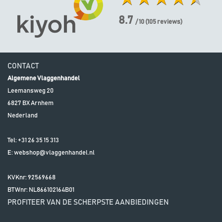
8.7
/ 10
(
105
reviews)
CONTACT
Algemene Vlaggenhandel
Leemansweg 20
6827 BX
Arnhem
Nederland
Tel:
+31 26 35 15 313
E:
webshop@vlaggenhandel.nl
KVKnr: 92569668
BTWnr:
NL866102164B01
PROFITEER VAN DE SCHERPSTE AANBIEDINGEN