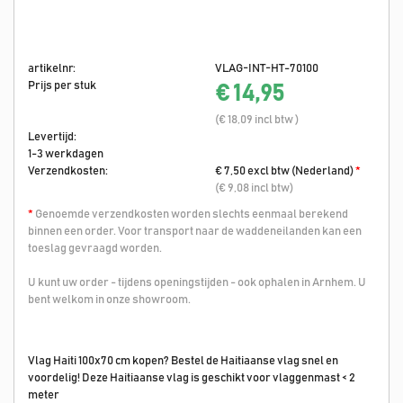
artikelnr:
VLAG-INT-HT-70100
Prijs per stuk
€ 14,95
(€ 18,09 incl btw )
Levertijd:
1-3 werkdagen
Verzendkosten:
€ 7,50 excl btw (Nederland)
*
(€ 9,08 incl btw)
*
Genoemde verzendkosten worden slechts eenmaal berekend
binnen een order. Voor transport naar de waddeneilanden kan een
toeslag gevraagd worden.
U kunt uw order - tijdens openingstijden - ook ophalen in Arnhem. U
bent welkom in onze showroom.
Vlag Haiti 100x70 cm kopen? Bestel de Haitiaanse vlag snel en
voordelig! Deze Haitiaanse vlag is geschikt voor vlaggenmast < 2
meter