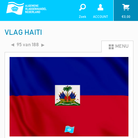
Zoek
ACCOUNT
€
0,00
VLAG HAITI
95 van 188
MENU