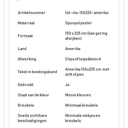
Artikelnummer
Uit-vla-150225-amerika
Materiaal
Spunpolyester
150 x 225 cm (kan gering
Formaat
afwijken)
Land
Amerika
Afwerking
Clips of lusje&koord
Amerika 150x225 cm met
Tekst in boekingsband
stift of pen
Gebruikt
Ja
Staat van de kleur
Mooie kleuren
Kreukels
Minimaal kreukels
Snelle zichtbare
Minimale vlekjes en
beschadigingen
kreukels