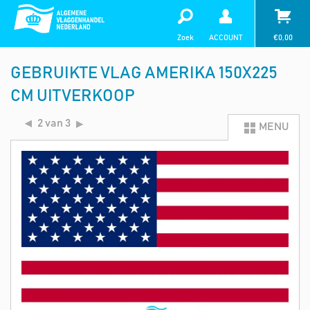
Zoek
ACCOUNT
€
0,00
GEBRUIKTE VLAG AMERIKA 150X225
CM UITVERKOOP
2 van 3
MENU