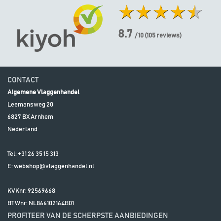
8.7
/ 10
(
105
reviews)
CONTACT
Algemene Vlaggenhandel
Leemansweg 20
6827 BX
Arnhem
Nederland
Tel:
+31 26 35 15 313
E:
webshop@vlaggenhandel.nl
KVKnr: 92569668
BTWnr:
NL866102164B01
PROFITEER VAN DE SCHERPSTE AANBIEDINGEN