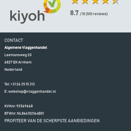
8.7
/ 10
(
105
reviews)
CONTACT
Algemene Vlaggenhandel
Leemansweg 20
6827 BX
Arnhem
Nederland
Tel:
+31 26 35 15 313
E:
webshop@vlaggenhandel.nl
KVKnr: 92569668
BTWnr:
NL866102164B01
PROFITEER VAN DE SCHERPSTE AANBIEDINGEN