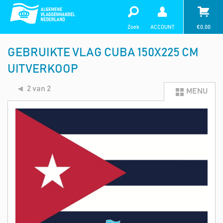
Zoek
ACCOUNT
€
0,00
GEBRUIKTE VLAG CUBA 150X225 CM
UITVERKOOP
2 van 2
MENU