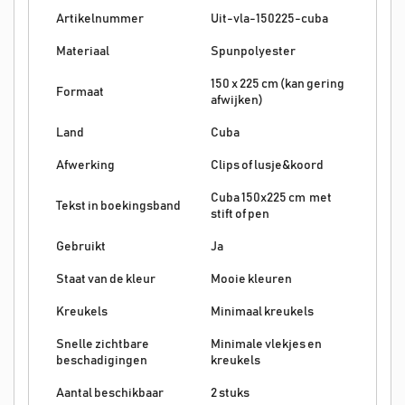
Artikelnummer
Uit-vla-150225-cuba
Materiaal
Spunpolyester
150 x 225 cm (kan gering
Formaat
afwijken)
Land
Cuba
Afwerking
Clips of lusje&koord
Cuba 150x225 cm met
Tekst in boekingsband
stift of pen
Gebruikt
Ja
Staat van de kleur
Mooie kleuren
Kreukels
Minimaal kreukels
Snelle zichtbare
Minimale vlekjes en
beschadigingen
kreukels
Aantal beschikbaar
2 stuks