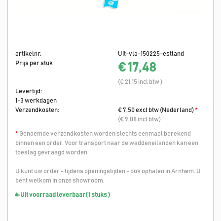
artikelnr:
Uit-vla-150225-estland
Prijs per stuk
€ 17,48
(€ 21,15 incl btw )
Levertijd:
1-3 werkdagen
Verzendkosten:
€ 7,50 excl btw (Nederland)
*
(€ 9,08 incl btw)
*
Genoemde verzendkosten worden slechts eenmaal berekend
binnen een order. Voor transport naar de waddeneilanden kan een
toeslag gevraagd worden.
U kunt uw order - tijdens openingstijden - ook ophalen in Arnhem. U
bent welkom in onze showroom.
Uit voorraad leverbaar
( 1 stuks )