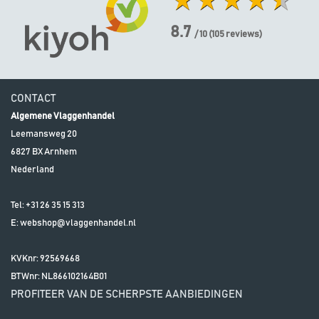
8.7
/ 10
(
105
reviews)
CONTACT
Algemene Vlaggenhandel
Leemansweg 20
6827 BX
Arnhem
Nederland
Tel:
+31 26 35 15 313
E:
webshop@vlaggenhandel.nl
KVKnr: 92569668
BTWnr:
NL866102164B01
PROFITEER VAN DE SCHERPSTE AANBIEDINGEN