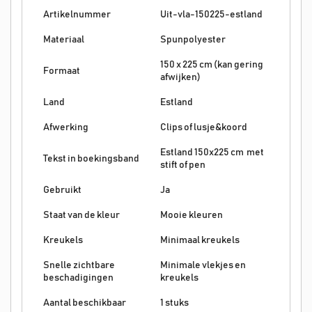
Artikelnummer
Uit-vla-150225-estland
Materiaal
Spunpolyester
150 x 225 cm (kan gering
Formaat
afwijken)
Land
Estland
Afwerking
Clips of lusje&koord
Estland 150x225 cm met
Tekst in boekingsband
stift of pen
Gebruikt
Ja
Staat van de kleur
Mooie kleuren
Kreukels
Minimaal kreukels
Snelle zichtbare
Minimale vlekjes en
beschadigingen
kreukels
Aantal beschikbaar
1 stuks