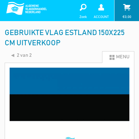
Zoek
ACCOUNT
€
0,00
GEBRUIKTE VLAG ESTLAND 150X225
CM UITVERKOOP
2 van 2
MENU