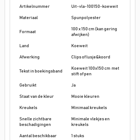
Artikelnummer
Uit-vla-100150-koeweit
Materiaal
Spunpolyester
100 x 150 cm (kan gering
Formaat
afwijken)
Land
Koeweit
Afwerking
Clips of lusje&koord
Koeweit 100x150 cm met
Tekst in boekingsband
stift of pen
Gebruikt
Ja
Staat van de kleur
Mooie kleuren
Kreukels
Minimaal kreukels
Snelle zichtbare
Minimale vlekjes en
beschadigingen
kreukels
Aantal beschikbaar
1 stuks