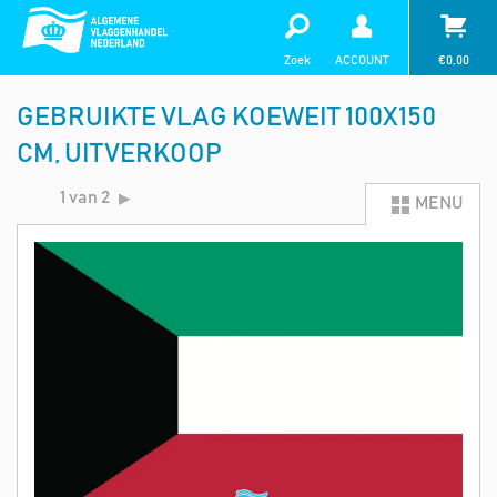
Zoek
ACCOUNT
€
0,00
GEBRUIKTE VLAG KOEWEIT 100X150
CM, UITVERKOOP
1 van 2
MENU