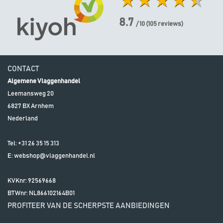
8.7
/ 10
(
105
reviews)
CONTACT
Algemene Vlaggenhandel
Leemansweg 20
6827 BX
Arnhem
Nederland
Tel:
+31 26 35 15 313
E:
webshop@vlaggenhandel.nl
KVKnr: 92569668
BTWnr:
NL866102164B01
PROFITEER VAN DE SCHERPSTE AANBIEDINGEN