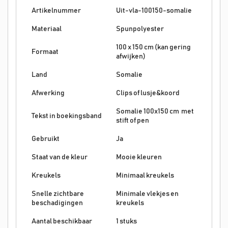
Artikelnummer
Uit-vla-100150-somalie
Materiaal
Spunpolyester
100 x 150 cm (kan gering
Formaat
afwijken)
Land
Somalie
Afwerking
Clips of lusje&koord
Somalie 100x150 cm met
Tekst in boekingsband
stift of pen
Gebruikt
Ja
Staat van de kleur
Mooie kleuren
Kreukels
Minimaal kreukels
Snelle zichtbare
Minimale vlekjes en
beschadigingen
kreukels
Aantal beschikbaar
1 stuks