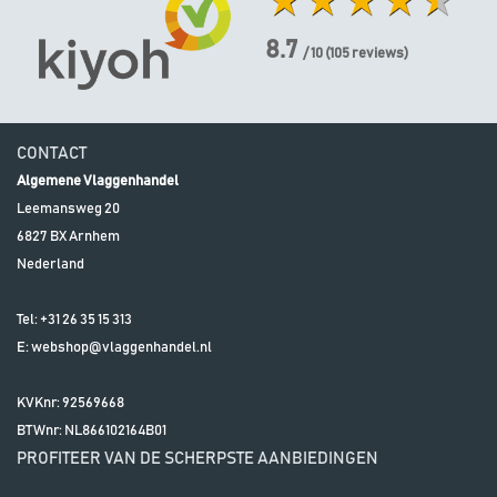
8.7
/ 10
(
105
reviews)
CONTACT
Algemene Vlaggenhandel
Leemansweg 20
6827 BX
Arnhem
Nederland
Tel:
+31 26 35 15 313
E:
webshop@vlaggenhandel.nl
KVKnr: 92569668
BTWnr:
NL866102164B01
PROFITEER VAN DE SCHERPSTE AANBIEDINGEN