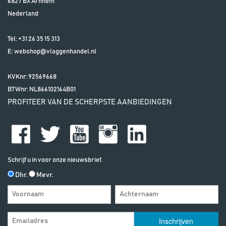
6827 BX
Arnhem
Nederland
Tel:
+31 26 35 15 313
E:
webshop@vlaggenhandel.nl
KVKnr: 92569668
BTWnr:
NL866102164B01
PROFITEER VAN DE SCHERPSTE AANBIEDINGEN
Schrijf u in voor onze nieuwsbrief.
Dhr.
Mevr.