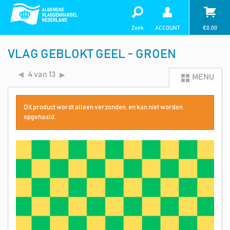
Zoek
ACCOUNT
€
0,00
VLAG GEBLOKT GEEL - GROEN
4 van 13
MENU
Dit product wordt alleen verzonden, en kan niet worden
opgehaald.