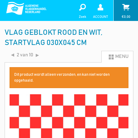
Zoek
ACCOUNT
€
0,00
VLAG GEBLOKT ROOD EN WIT,
STARTVLAG 030X045 CM
2 van 10
MENU
Dit product wordt alleen verzonden, en kan niet worden
opgehaald.