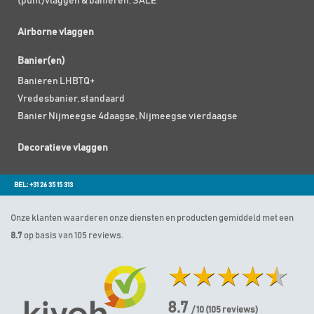
(punt)vlaggen & banieren; SALE
Airborne vlaggen
Banier(en)
Banieren LHBTQ+
Vredesbanier, standaard
Banier Nijmeegse 4daagse, Nijmeegse vierdaagse
Decoratieve vlaggen
BEL: +31 26 35 15 313
Onze klanten waarderen onze diensten en producten gemiddeld met een
8.7
op basis van 105 reviews.
8.7
/ 10
(
105
reviews)