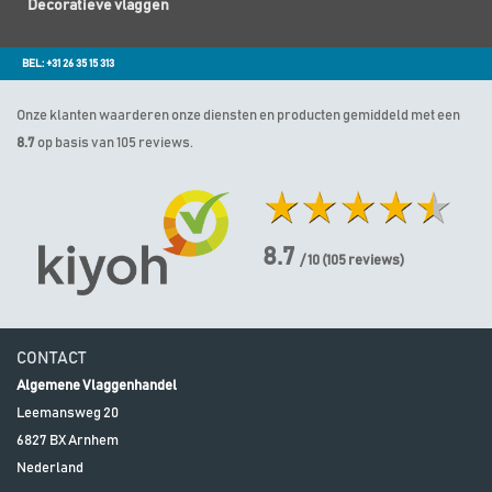
Decoratieve vlaggen
BEL: +31 26 35 15 313
Onze klanten waarderen onze diensten en producten gemiddeld met een
8.7
op basis van 105 reviews.
8.7
/ 10
(
105
reviews)
CONTACT
Algemene Vlaggenhandel
Leemansweg 20
6827 BX
Arnhem
Nederland