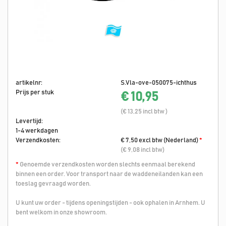
artikelnr:
S.Vla-ove-050075-ichthus
Prijs per stuk
€ 10,95
(€ 13,25 incl btw )
Levertijd:
1-4 werkdagen
Verzendkosten:
€ 7,50 excl btw (Nederland)
*
(€ 9,08 incl btw)
*
Genoemde verzendkosten worden slechts eenmaal berekend
binnen een order. Voor transport naar de waddeneilanden kan een
toeslag gevraagd worden.
U kunt uw order - tijdens openingstijden - ook ophalen in Arnhem. U
bent welkom in onze showroom.