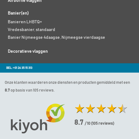
Airborne vlaggen
Banier(en)
Banieren LHBTQ+
Vredesbanier, standaard
Banier Nijmeegse 4daagse, Nijmeegse vierdaagse
Decoratieve vlaggen
BEL: +31 26 35 15 313
Onze klanten waarderen onze diensten en producten gemiddeld met een
8.7
op basis van 105 reviews.
8.7
/ 10
(
105
reviews)