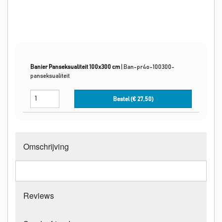
Banier Panseksualiteit 100x300 cm
|
Ban-pr4o-100300-
panseksualiteit
Bestel (€
27,50
)
Omschrijving
Reviews