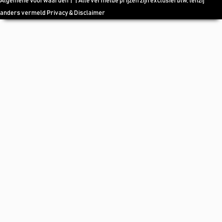
Algemene Voorwaarden
| | Alle vermelde prijzen zijn exclusief btw, tenzij
anders vermeld
Privacy & Disclaimer