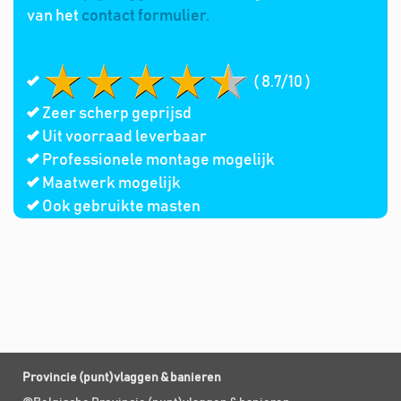
van het
contact formulier.
( 8.7/10 )
Zeer scherp geprijsd
Uit voorraad leverbaar
Professionele montage mogelijk
Maatwerk mogelijk
Ook gebruikte masten
Provincie (punt)vlaggen & banieren