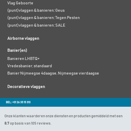
Vlag Geboorte
(punt)vlaggen & banieren; Geus
(punt)vlaggen & banieren; Tegen Pesten
(punt)vlaggen & banieren; SALE
Airborne vlaggen
Banier(en)
Banieren LHBTQ+
Vredesbanier, standaard
Banier Nijmeegse 4daagse, Nijmeegse vierdaagse
Decoratieve vlaggen
BEL: +31 26 35 15 313
Onze klanten waarderen onze diensten en producten gemiddeld met een
8.7
op basis van 105 reviews.