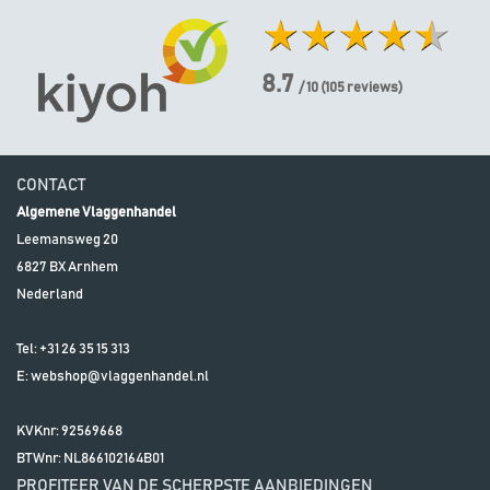
8.7
/ 10
(
105
reviews)
CONTACT
Algemene Vlaggenhandel
Leemansweg 20
6827 BX
Arnhem
Nederland
Tel:
+31 26 35 15 313
E:
webshop@vlaggenhandel.nl
KVKnr: 92569668
BTWnr:
NL866102164B01
PROFITEER VAN DE SCHERPSTE AANBIEDINGEN