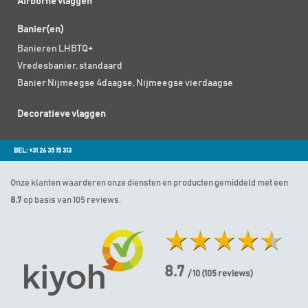
Airborne vlaggen
Banier(en)
Banieren LHBTQ+
Vredesbanier, standaard
Banier Nijmeegse 4daagse, Nijmeegse vierdaagse
Decoratieve vlaggen
BEL: +31 26 35 15 313
Onze klanten waarderen onze diensten en producten gemiddeld met een
8.7
op basis van 105 reviews.
8.7
/ 10
(
105
reviews)