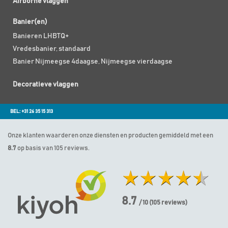
Airborne vlaggen
Banier(en)
Banieren LHBTQ+
Vredesbanier, standaard
Banier Nijmeegse 4daagse, Nijmeegse vierdaagse
Decoratieve vlaggen
BEL: +31 26 35 15 313
Onze klanten waarderen onze diensten en producten gemiddeld met een
8.7
op basis van 105 reviews.
8.7
/ 10
(
105
reviews)