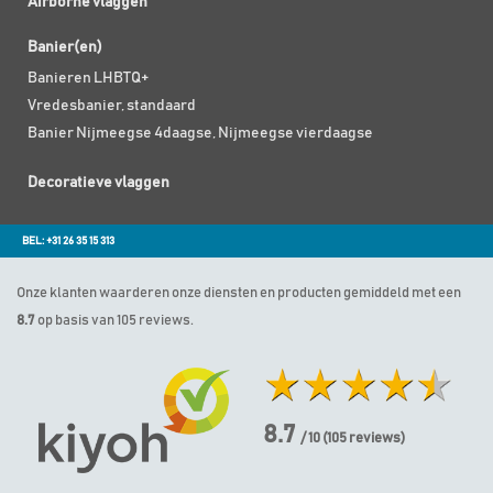
Airborne vlaggen
Banier(en)
Banieren LHBTQ+
Vredesbanier, standaard
Banier Nijmeegse 4daagse, Nijmeegse vierdaagse
Decoratieve vlaggen
BEL: +31 26 35 15 313
Onze klanten waarderen onze diensten en producten gemiddeld met een
8.7
op basis van 105 reviews.
8.7
/ 10
(
105
reviews)