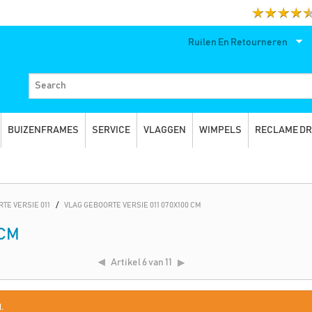
Ruilen En Retourneren
BUIZENFRAMES
SERVICE
VLAGGEN
WIMPELS
RECLAME D
TE VERSIE 011
/
VLAG GEBOORTE VERSIE 011 070X100 CM
 CM
Artikel
6 van 11
.