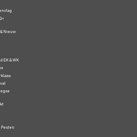
senvlag
Q+
t & Nieuw
e
nd EK & WK
us
rklaas
val
eegse
kt
n Pesten