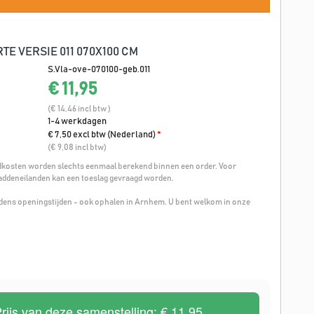
E VERSIE 011 070X100 CM
S.Vla-ove-070100-geb.011
€ 11,95
(€ 14,46 incl btw )
1-4 werkdagen
€ 7,50 excl btw (Nederland)
*
(€ 9,08 incl btw)
osten worden slechts eenmaal berekend binnen een order. Voor
addeneilanden kan een toeslag gevraagd worden.
ijdens openingstijden - ook ophalen in Arnhem. U bent welkom in onze
rijs van deze samenstelling:
€ 11,95