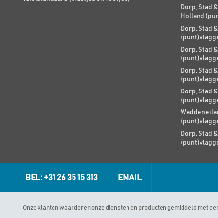
Dorp, Stad &
Holland (pu
Dorp, Stad &
(punt)vlagg
Dorp, Stad &
(punt)vlagg
Dorp, Stad &
(punt)vlagg
Dorp, Stad &
(punt)vlagg
Waddeneilan
(punt)vlagg
Dorp, Stad &
(punt)vlagg
BEL: +31 26 35 15 313
EMAIL
Onze klanten waarderen onze diensten en producten gemiddeld met ee