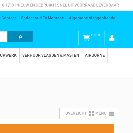
8.7 / 10 | NIEUW EN GEBRUIKT | SNEL UIT VOORRAAD LEVERBAAR
Contact
Onderhoud En Montage
Algemene Vlaggenhandel
€
0,00
RUKWERK
VERHUUR VLAGGEN & MASTEN
AIRBORNE
OVERZICHT
MENU