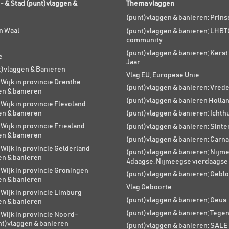
- & Stad (punt)vlaggen &
Thema vlaggen
(punt)vlaggen & banieren; Prin
n Waal
(punt)vlaggen & banieren; LHBT
community
(punt)vlaggen & banieren; Kers
e
Jaar
t)vlaggen & Banieren
Vlag EU, Europese Unie
 Wijk in provincie Drenthe
(punt)vlaggen & banieren; Vred
en & banieren
(punt)vlaggen & banieren Holla
 Wijk in provincie Flevoland
en & banieren
(punt)vlaggen & banieren; Ichth
 Wijk in provincie Friesland
(punt)vlaggen & banieren; Sinte
en & banieren
(punt)vlaggen & banieren; Carna
 Wijk in provincie Gelderland
(punt)vlaggen & banieren; Nijm
en & banieren
4daagse, Nijmeegse vierdaagse
 Wijk in provincie Groningen
(punt)vlaggen & banieren; Geblo
en & banieren
Vlag Geboorte
 Wijk in provincie Limburg
(punt)vlaggen & banieren; Geus
en & banieren
(punt)vlaggen & banieren; Tege
 Wijk in provincie Noord-
nt)vlaggen & banieren
(punt)vlaggen & banieren; SALE