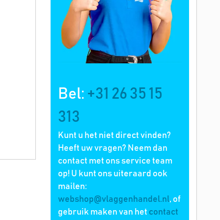
Bel:
+31 26 35 15
313
Kunt u het niet direct vinden?
Heeft uw vragen? Neem dan
contact met ons service team
op! U kunt ons uiteraard ook
mailen:
webshop@vlaggenhandel.nl
, of
gebruik maken van het
contact