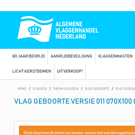
80 JAAR BEVRIJD
AANRIJDBEVEILIGING
VLAGGENMASTEN
LICHT KERSTBOMEN
UITVERKOOP!
HOME
/
VLAGGEN
/
THEMA VLAGGEN
/
VLAG GEBOORTE
/
VLAG GEBOOR
VLAG GEBOORTE VERSIE 011 070X100
Dit product wordt alleen verzonden, en kan niet worden opgehaald