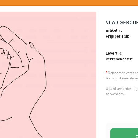
VLAG GEBOORT
artikelnr:
Prijs per stuk
Levertijd:
Verzendkosten:
*
Genoemde verzendk
transport naar de w
U kunt uw order - t
showroom.
P