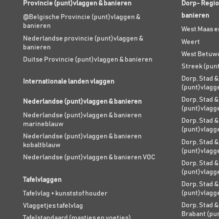
Provincie (punt)vlaggen & banieren
Dorp- Regio
banieren
@Belgische Provincie (punt)vlaggen &
banieren
West Maas e
Nederlandse provincie (punt)vlaggen &
Weert
banieren
West Betuw
Duitse Provincie (punt)vlaggen & banieren
Streek (pun
Dorp, Stad &
Internationale landen vlaggen
(punt)vlagg
Dorp, Stad &
Nederlandse (punt)vlaggen & banieren
(punt)vlagg
Nederlandse (punt)vlaggen & banieren
Dorp, Stad &
marineblauw
(punt)vlagg
Nederlandse (punt)vlaggen & banieren
Dorp, Stad &
kobaltblauw
(punt)vlagg
Nederlandse (punt)vlaggen & banieren VOC
Dorp, Stad &
(punt)vlagg
Tafelvlaggen
Dorp, Stad &
(punt)vlagg
Tafelvlag + kunststof houder
Dorp, Stad &
Vlaggetjes tafelvlag
Brabant (pu
Tafelstandaard (mastjes en voetjes)