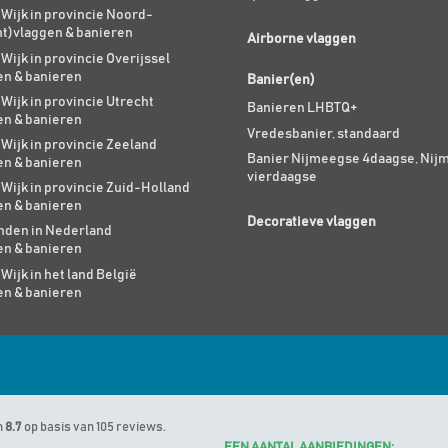
 Wijk in provincie Noord-
nt)vlaggen & banieren
Airborne vlaggen
 Wijk in provincie Overijssel
en & banieren
Banier(en)
 Wijk in provincie Utrecht
Banieren LHBTQ+
en & banieren
Vredesbanier, standaard
 Wijk in provincie Zeeland
Banier Nijmeegse 4daagse, Nij
en & banieren
vierdaagse
 Wijk in provincie Zuid-Holland
en & banieren
Decoratieve vlaggen
den in Nederland
en & banieren
 Wijk in het land België
en & banieren
n
8.7
op basis van 105 reviews.
EEN AANTAL AANBIEDINGEN: