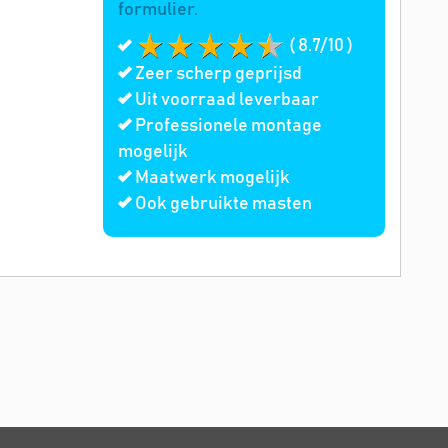
formulier.
( 8.7/10 )
Zeer scherp geprijsd
Uit voorraad leverbaar
Professionele montage
mogelijk
Maatwerk mogelijk
Ook gebruikte masten