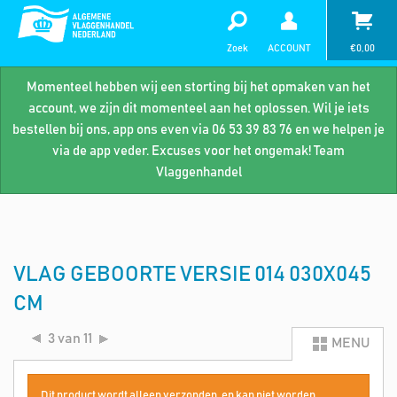
Zoek
ACCOUNT
€
0,00
Momenteel hebben wij een storting bij het opmaken van het
account, we zijn dit momenteel aan het oplossen. Wil je iets
bestellen bij ons, app ons even via 06 53 39 83 76 en we helpen je
via de app veder. Excuses voor het ongemak! Team
Vlaggenhandel
VLAG GEBOORTE VERSIE 014 030X045
CM
3 van 11
MENU
Dit product wordt alleen verzonden, en kan niet worden