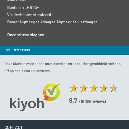
Banieren LHBTQ+
Vredesbanier, standaard
Banier Nijmeegse 4daagse, Nijmeegse vierdaagse
Decoratieve vlaggen
BEL: +31 26 35 15 313
Onze klanten waarderen onze diensten en producten gemiddeld met een
8.7
op basis van 105 reviews.
8.7
/ 10
(
105
reviews)
CONTACT