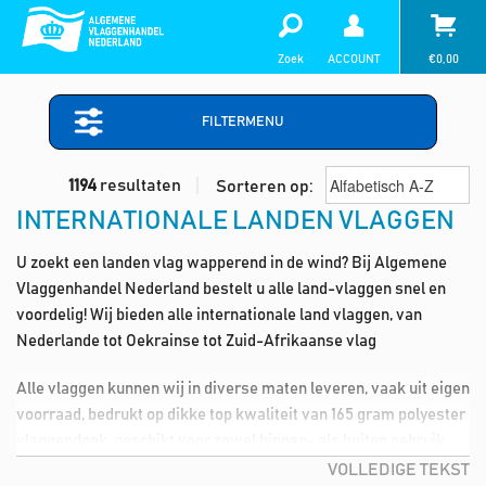
Zoek
ACCOUNT
€
0,00
FILTERMENU
1194
resultaten
Sorteren op:
INTERNATIONALE LANDEN VLAGGEN
U zoekt een landen vlag wapperend in de wind? Bij Algemene
Vlaggenhandel Nederland bestelt u alle land-vlaggen snel en
voordelig! Wij bieden alle internationale land vlaggen, van
Nederlande tot Oekrainse tot Zuid-Afrikaanse vlag
Alle vlaggen kunnen wij in diverse maten leveren, vaak uit eigen
voorraad, bedrukt op dikke top kwaliteit van 165 gram polyester
vlaggendoek, geschikt voor zowel binnen- als buiten gebruik.
VOLLEDIGE TEKST