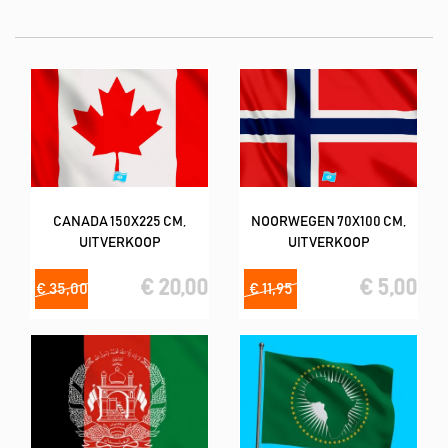
De levensduur van een vlag wordt sterk bepaald door
weersomstandigheden zoals wind en UV-licht. De vlaggen zijn
wasbaar op 40 graden.
CANADA 150X225 CM,
NOORWEGEN 70X100 CM,
UITVERKOOP
UITVERKOOP
€ 20,00
€ 5,00
€ 35,00
€ 11,95