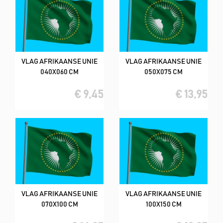
VLAG AFRIKAANSE UNIE
VLAG AFRIKAANSE UNIE
040X060 CM
050X075 CM
€ 9,45
€ 13,95
VLAG AFRIKAANSE UNIE
VLAG AFRIKAANSE UNIE
070X100 CM
100X150 CM