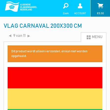
Zoek
ACCOUNT
€
0,00
VLAG CARNAVAL 200X300 CM
9 van 11
MENU
Dit product wordt alleen verzonden, en kan niet worden
opgehaald.