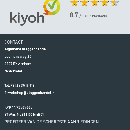
8.7
/ 10
(
105
reviews)
CONTACT
Algemene Vlaggenhandel
Leemansweg 20
6827 BX
Arnhem
Nederland
Tel:
+31 26 35 15 313
E:
webshop@vlaggenhandel.nl
KVKnr: 92569668
BTWnr:
NL866102164B01
PROFITEER VAN DE SCHERPSTE AANBIEDINGEN