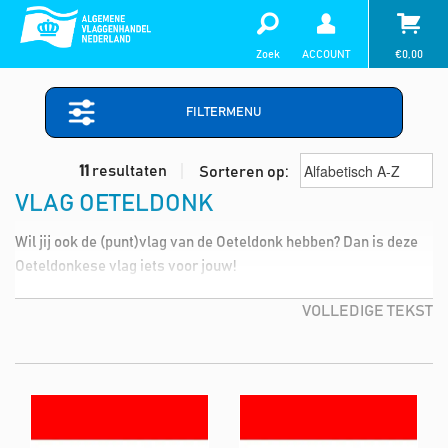
Zoek
ACCOUNT
€
0,00
FILTERMENU
11
resultaten
Sorteren op:
VLAG OETELDONK
Wil jij ook de (punt)vlag van de Oeteldonk hebben? Dan is deze
Oeteldonkese vlag iets voor jouw!
VOLLEDIGE TEKST