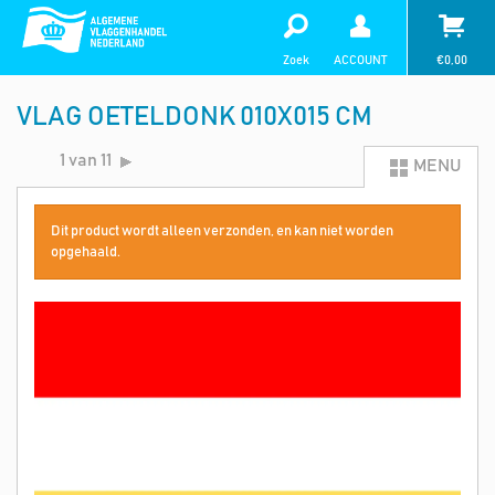
Zoek
ACCOUNT
€
0,00
VLAG OETELDONK 010X015 CM
1 van 11
MENU
Dit product wordt alleen verzonden, en kan niet worden
opgehaald.