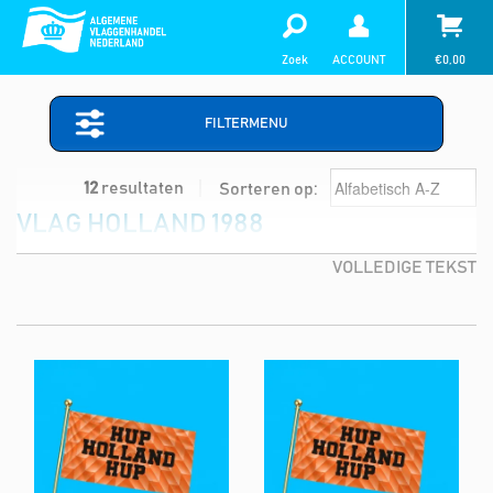
Zoek
ACCOUNT
€
0,00
FILTERMENU
12
resultaten
Sorteren op:
VLAG HOLLAND 1988
VOLLEDIGE TEKST