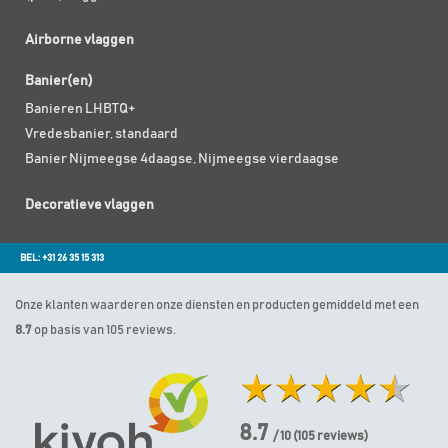
Airborne vlaggen
Banier(en)
Banieren LHBTQ+
Vredesbanier, standaard
Banier Nijmeegse 4daagse, Nijmeegse vierdaagse
Decoratieve vlaggen
BEL: +31 26 35 15 313
Onze klanten waarderen onze diensten en producten gemiddeld met een
8.7
op basis van 105 reviews.
8.7
/ 10
(
105
reviews)