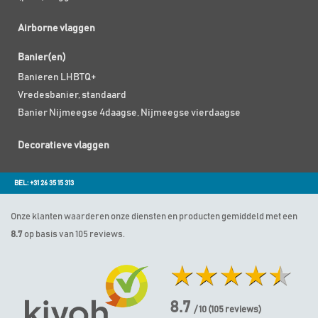
Airborne vlaggen
Banier(en)
Banieren LHBTQ+
Vredesbanier, standaard
Banier Nijmeegse 4daagse, Nijmeegse vierdaagse
Decoratieve vlaggen
BEL: +31 26 35 15 313
Onze klanten waarderen onze diensten en producten gemiddeld met een
8.7
op basis van 105 reviews.
8.7
/ 10
(
105
reviews)