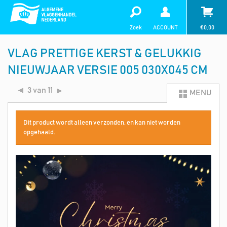
Zoek
ACCOUNT
€
0,00
VLAG PRETTIGE KERST & GELUKKIG
NIEUWJAAR VERSIE 005 030X045 CM
3 van 11
MENU
Dit product wordt alleen verzonden, en kan niet worden
opgehaald.