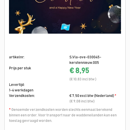
artikelnr:
S.Vla-ove-030045-
kerstennieuw.005
Prijs per stuk
€ 8,95
(€ 10,83 incl btw )
Levertijd:
1-4 werkdagen
Verzendkosten:
€ 7,50 excl btw (Nederland)
*
(€ 9,08 incl btw)
*
Genoemde verzendkosten worden slechts eenmaal berekend
binnen een order. Voor transport naar de waddeneilanden kan een
toeslag gevraagd worden.