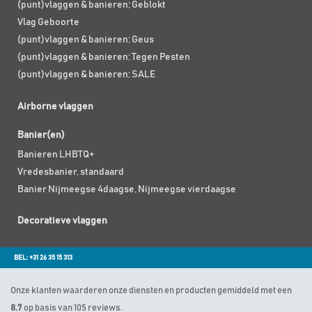
(punt)vlaggen & banieren; Geblokt
Vlag Geboorte
(punt)vlaggen & banieren; Geus
(punt)vlaggen & banieren; Tegen Pesten
(punt)vlaggen & banieren; SALE
Airborne vlaggen
Banier(en)
Banieren LHBTQ+
Vredesbanier, standaard
Banier Nijmeegse 4daagse, Nijmeegse vierdaagse
Decoratieve vlaggen
BEL: +31 26 35 15 313
Onze klanten waarderen onze diensten en producten gemiddeld met een
8.7
op basis van 105 reviews.