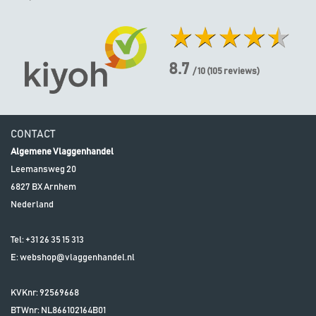
8.7
/ 10
(
105
reviews)
CONTACT
Algemene Vlaggenhandel
Leemansweg 20
6827 BX
Arnhem
Nederland
Tel:
+31 26 35 15 313
E:
webshop@vlaggenhandel.nl
KVKnr: 92569668
BTWnr:
NL866102164B01