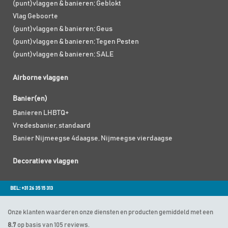
(punt)vlaggen & banieren; Geblokt
Vlag Geboorte
(punt)vlaggen & banieren; Geus
(punt)vlaggen & banieren; Tegen Pesten
(punt)vlaggen & banieren; SALE
Airborne vlaggen
Banier(en)
Banieren LHBTQ+
Vredesbanier, standaard
Banier Nijmeegse 4daagse, Nijmeegse vierdaagse
Decoratieve vlaggen
BEL: +31 26 35 15 313
Onze klanten waarderen onze diensten en producten gemiddeld met een
8.7
op basis van 105 reviews.