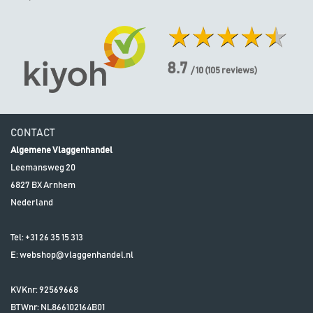
8.7
/ 10
(
105
reviews)
CONTACT
Algemene Vlaggenhandel
Leemansweg 20
6827 BX
Arnhem
Nederland
Tel:
+31 26 35 15 313
E:
webshop@vlaggenhandel.nl
KVKnr: 92569668
BTWnr:
NL866102164B01