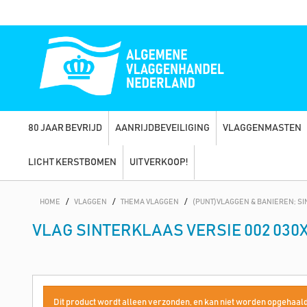
80 JAAR BEVRIJD
AANRIJDBEVEILIGING
VLAGGENMASTEN
LICHT KERSTBOMEN
UITVERKOOP!
HOME
/
VLAGGEN
/
THEMA VLAGGEN
/
(PUNT)VLAGGEN & BANIEREN; S
VLAG SINTERKLAAS VERSIE 002 030
Dit product wordt alleen verzonden, en kan niet worden opgehaald