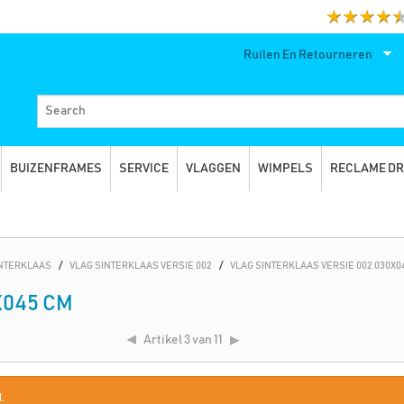
Ruilen En Retourneren
BUIZENFRAMES
SERVICE
VLAGGEN
WIMPELS
RECLAME D
INTERKLAAS
/
VLAG SINTERKLAAS VERSIE 002
/
VLAG SINTERKLAAS VERSIE 002 030X0
X045 CM
Artikel
3 van 11
.