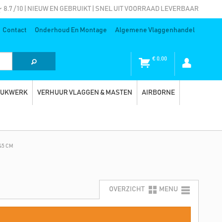
8.7 / 10 | NIEUW EN GEBRUIKT | SNEL UIT VOORRAAD LEVERBAAR
Contact
Onderhoud En Montage
Algemene Vlaggenhandel
€
0,00
RUKWERK
VERHUUR VLAGGEN & MASTEN
AIRBORNE
45 CM
OVERZICHT
MENU