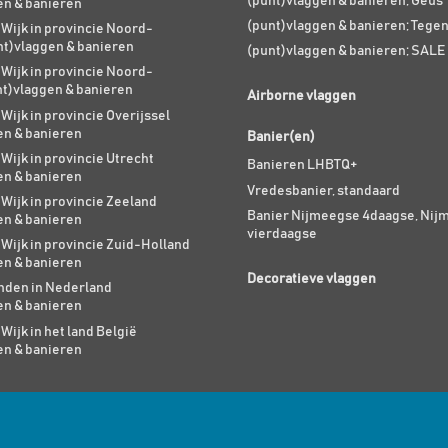
(punt)vlaggen & banieren; Geus
en & banieren
(punt)vlaggen & banieren; Tege
 Wijk in provincie Noord-
nt)vlaggen & banieren
(punt)vlaggen & banieren; SALE
 Wijk in provincie Noord-
nt)vlaggen & banieren
Airborne vlaggen
 Wijk in provincie Overijssel
en & banieren
Banier(en)
 Wijk in provincie Utrecht
Banieren LHBTQ+
en & banieren
Vredesbanier, standaard
 Wijk in provincie Zeeland
Banier Nijmeegse 4daagse, Nij
en & banieren
vierdaagse
 Wijk in provincie Zuid-Holland
en & banieren
Decoratieve vlaggen
den in Nederland
en & banieren
 Wijk in het land België
en & banieren