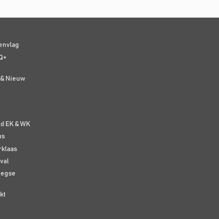
senvlag
Q+
t & Nieuw
e
nd EK & WK
us
rklaas
val
eegse
kt