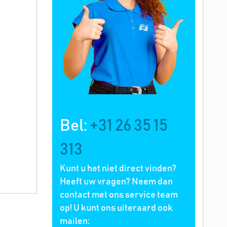
Bel:
+31 26 35 15
313
Kunt u het niet direct vinden?
Heeft uw vragen? Neem dan
contact met ons service team
op! U kunt ons uiteraard ook
mailen: