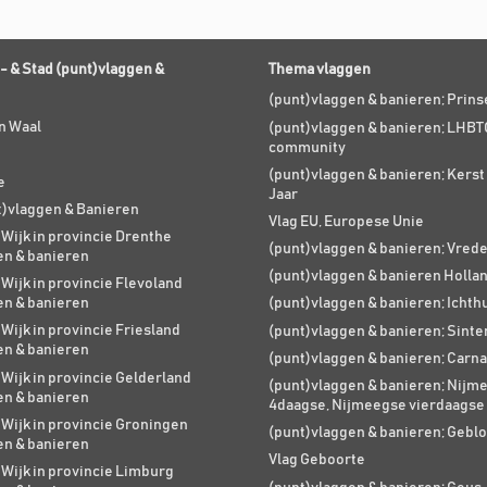
- & Stad (punt)vlaggen &
Thema vlaggen
(punt)vlaggen & banieren; Prin
n Waal
(punt)vlaggen & banieren; LHBT
community
(punt)vlaggen & banieren; Kers
e
Jaar
t)vlaggen & Banieren
Vlag EU, Europese Unie
 Wijk in provincie Drenthe
(punt)vlaggen & banieren; Vred
en & banieren
(punt)vlaggen & banieren Holla
 Wijk in provincie Flevoland
en & banieren
(punt)vlaggen & banieren; Ichth
 Wijk in provincie Friesland
(punt)vlaggen & banieren; Sinte
en & banieren
(punt)vlaggen & banieren; Carna
 Wijk in provincie Gelderland
(punt)vlaggen & banieren; Nijm
en & banieren
4daagse, Nijmeegse vierdaagse
 Wijk in provincie Groningen
(punt)vlaggen & banieren; Geblo
en & banieren
Vlag Geboorte
 Wijk in provincie Limburg