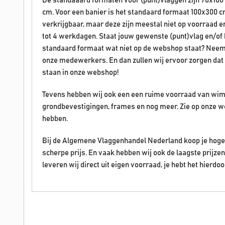
De standaaard formaten voor (punt)vlaggen zijn 70x100
cm. Voor een banier is het standaard formaat 100x300 c
verkrijgbaar, maar deze zijn meestal niet op voorraad 
tot 4 werkdagen. Staat jouw gewenste (punt)vlag en/of ban
standaard formaat wat niet op de webshop staat? Neem
onze medewerkers. En dan zullen wij ervoor zorgen dat 
staan in onze webshop!
Tevens hebben wij ook een een ruime voorraad van wim
grondbevestigingen, frames en nog meer. Zie op onze w
hebben.
Bij de Algemene Vlaggenhandel Nederland koop je hoge 
scherpe prijs. En vaak hebben wij ook de laagste prijz
leveren wij direct uit eigen voorraad, je hebt het hierdoo