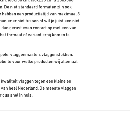
 cm, 100x150 cm, 150x225 cm & 200x300
m. De niet standaard formaten zijn ook
en hebben een productietijd van maximaal 3
ier er niet tussen of wil je juist een niet
 dan gerust even contact op met een van
het formaat of variant erbij komen te
pels, vlaggenmasten, vlaggenstokken,
ebsite voor welke producten wij allemaal
kwaliteit vlaggen tegen een kleine en
en van heel Nederland. De meeste vlaggen
r dus snel in huis.