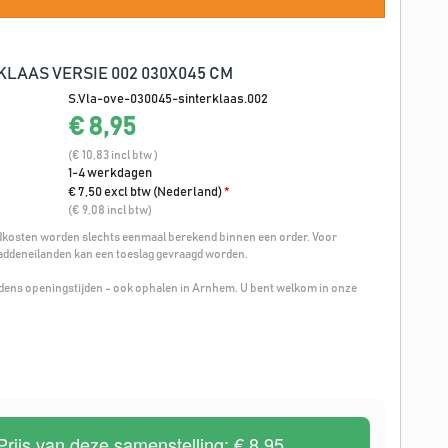
KLAAS VERSIE 002 030X045 CM
S.Vla-ove-030045-sinterklaas.002
€ 8,95
(€ 10,83 incl btw )
1-4 werkdagen
€ 7,50 excl btw (Nederland)
*
(€ 9,08 incl btw)
osten worden slechts eenmaal berekend binnen een order. Voor
addeneilanden kan een toeslag gevraagd worden.
ijdens openingstijden - ook ophalen in Arnhem. U bent welkom in onze
Prijs van deze samenstelling:
€ 8,95