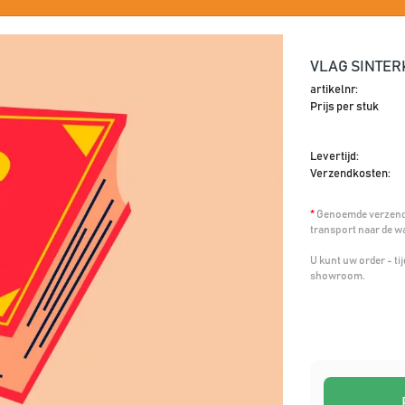
VLAG SINTER
artikelnr:
Prijs per stuk
Levertijd:
Verzendkosten:
*
Genoemde verzendk
transport naar de w
U kunt uw order - t
showroom.