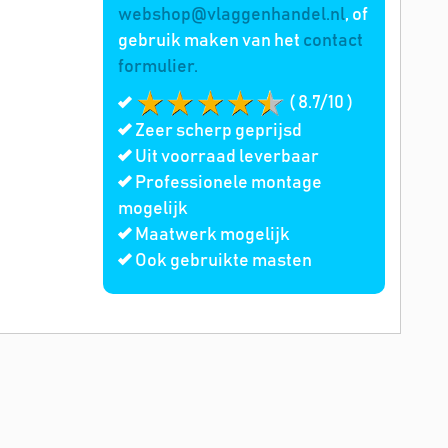
webshop@vlaggenhandel.nl
, of
gebruik maken van het
contact
formulier.
( 8.7/10 )
Zeer scherp geprijsd
Uit voorraad leverbaar
Professionele montage
mogelijk
Maatwerk mogelijk
Ook gebruikte masten