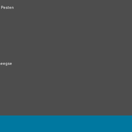
n Pesten
meegse