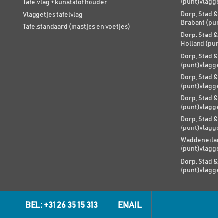
(punt)vlagg
Tafelvlag + kunststof houder
Dorp, Stad &
Vlaggetjes tafelvlag
Brabant (pu
Tafelstandaard (mastjes en voetjes)
Dorp, Stad &
Holland (pu
Dorp, Stad &
(punt)vlagg
Dorp, Stad &
(punt)vlagg
Dorp, Stad &
(punt)vlagg
Dorp, Stad &
(punt)vlagg
Waddeneilan
(punt)vlagg
Dorp, Stad &
(punt)vlagg
BEL: +31 26 35 15 313
EMAIL