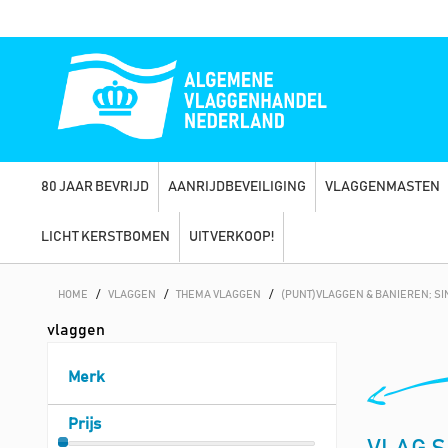
80 JAAR BEVRIJD
AANRIJDBEVEILIGING
VLAGGENMASTEN
LICHT KERSTBOMEN
UITVERKOOP!
HOME
/
VLAGGEN
/
THEMA VLAGGEN
/
(PUNT)VLAGGEN & BANIEREN; S
vlaggen
Merk
Prijs