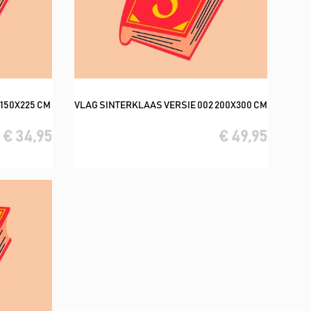
 150X225 CM
VLAG SINTERKLAAS VERSIE 002 200X300 CM
In winkelwagen
€ 34,95
€ 49,95