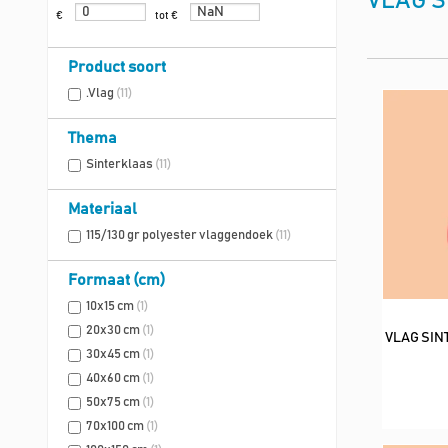
VLAG S
€
tot €
Product soort
.Vlag
(11)
Thema
Sinterklaas
(11)
Materiaal
115/130 gr polyester vlaggendoek
(11)
Formaat (cm)
10x15 cm
(1)
20x30 cm
(1)
VLAG SIN
30x45 cm
(1)
40x60 cm
(1)
50x75 cm
(1)
70x100 cm
(1)