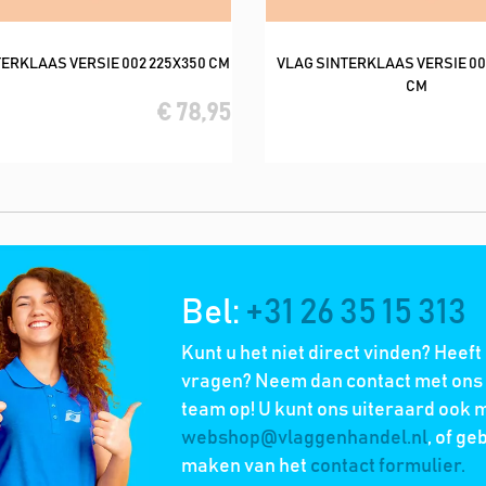
TERKLAAS VERSIE 002 225X350 CM
VLAG SINTERKLAAS VERSIE 00
In winkelwagen
In winkelwagen
CM
€ 78,95
Bel:
+31 26 35 15 313
Kunt u het niet direct vinden? Heeft
vragen? Neem dan contact met ons 
team op! U kunt ons uiteraard ook m
webshop@vlaggenhandel.nl
, of ge
maken van het
contact formulier.