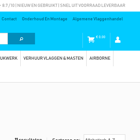
8.7 / 10 | NIEUW EN GEBRUIKT | SNEL UIT VOORRAAD LEVERBAAR
Contact
Onderhoud En Montage
Algemene Vlaggenhandel
€
0,00
RUKWERK
VERHUUR VLAGGEN & MASTEN
AIRBORNE
11
resultaten