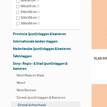
100x150 cm
(1)
150x225 cm
(1)
200x300 cm
(1)
225x350 cm
(1)
300x450 cm
(1)
Provincie (punt)vlaggen & banieren
Internationale landen vlaggen
Nederlandse (punt)vlaggen & banieren
Tafelvlaggen
VLAG SI
Dorp- Regio- & Stad (punt)vlaggen &
banieren
West Maas en Waal
Weert
West Betuwe
Streek (punt)vlaggen & Banieren
Streek Achterhoek