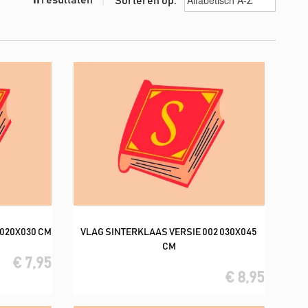
Sorteren op:
 020X030 CM
VLAG SINTERKLAAS VERSIE 002 030X045
In winkelwagen
CM
€ 7,95
€ 8,95