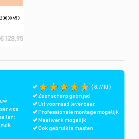
2 300X450
€ 128,95
( 8.7/10 )
Zeer scherp geprijsd
 uw
Uit voorraad leverbaar
service
Professionele montage mogelijk
ailen:
Maatwerk mogelijk
bruik
Ook gebruikte masten