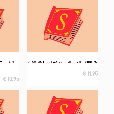
2 050X075
VLAG SINTERKLAAS VERSIE 002 070X100 CM
In winkelwagen
€ 11,95
€ 10,95