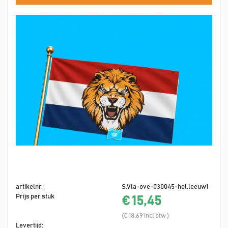
artikelnr:
S.Vla-ove-030045-hol.leeuw1
Prijs per stuk
€ 15,45
(€ 18,69 incl btw )
Levertijd: