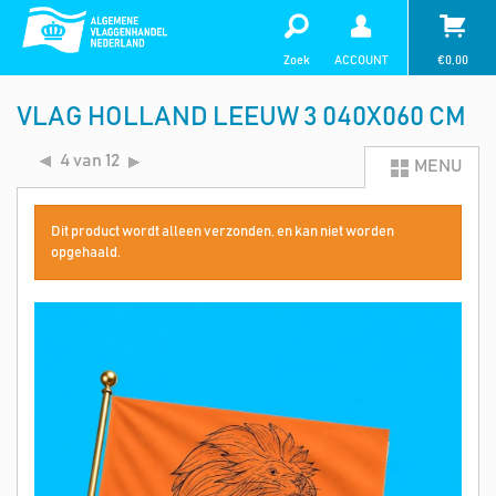
Zoek
ACCOUNT
€
0,00
VLAG HOLLAND LEEUW 3 040X060 CM
4 van 12
MENU
Dit product wordt alleen verzonden, en kan niet worden
opgehaald.