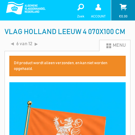
Zoek
ACCOUNT
€
0,00
VLAG HOLLAND LEEUW 4 070X100 CM
6 van 12
MENU
Dit product wordt alleen verzonden, en kan niet worden
opgehaald.