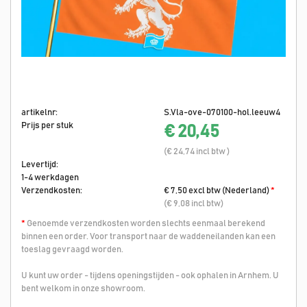
artikelnr:
S.Vla-ove-070100-hol.leeuw4
Prijs per stuk
€ 20,45
(€ 24,74 incl btw )
Levertijd:
1-4 werkdagen
Verzendkosten:
€ 7,50 excl btw (Nederland)
*
(€ 9,08 incl btw)
*
Genoemde verzendkosten worden slechts eenmaal berekend
binnen een order. Voor transport naar de waddeneilanden kan een
toeslag gevraagd worden.
U kunt uw order - tijdens openingstijden - ook ophalen in Arnhem. U
bent welkom in onze showroom.