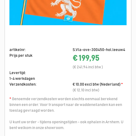
artikelnr:
S.Vla-ove-300450-hol.leeuw4
Prijs per stuk
€ 199,95
(€ 241,94 incl btw )
Levertijd:
1-4 werkdagen
Verzendkosten:
€ 10,00 excl btw (Nederland)
*
(€ 12,10 incl btw)
*
Genoemde verzendkosten worden slechts eenmaal berekend
binnen een order. Voor transport naar de waddeneilanden kan een
toeslag gevraagd worden.
U kunt uw order - tijdens openingstijden - ook ophalen in Arnhem. U
bent welkom in onze showroom.