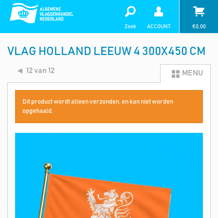
Zoek
ACCOUNT
€
0,00
VLAG HOLLAND LEEUW 4 300X450 CM
12 van 12
MENU
Dit product wordt alleen verzonden, en kan niet worden
opgehaald.