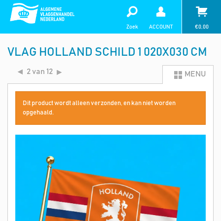
Zoek
ACCOUNT
€
0,00
VLAG HOLLAND SCHILD 1 020X030 CM
2 van 12
MENU
Dit product wordt alleen verzonden, en kan niet worden
opgehaald.