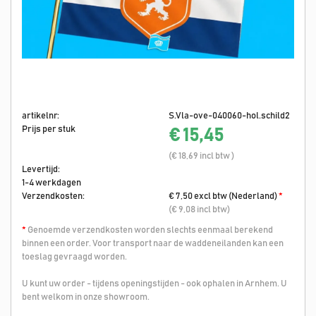
artikelnr:
S.Vla-ove-040060-hol.schild2
Prijs per stuk
€ 15,45
(€ 18,69 incl btw )
Levertijd:
1-4 werkdagen
Verzendkosten:
€ 7,50 excl btw (Nederland)
*
(€ 9,08 incl btw)
*
Genoemde verzendkosten worden slechts eenmaal berekend
binnen een order. Voor transport naar de waddeneilanden kan een
toeslag gevraagd worden.
U kunt uw order - tijdens openingstijden - ook ophalen in Arnhem. U
bent welkom in onze showroom.