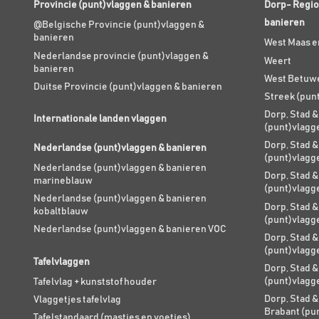
Provincie (punt)vlaggen & banieren
Dorp- Regio
banieren
@Belgische Provincie (punt)vlaggen &
banieren
West Maas e
Nederlandse provincie (punt)vlaggen &
Weert
banieren
West Betuw
Duitse Provincie (punt)vlaggen & banieren
Streek (pun
Dorp, Stad &
Internationale landen vlaggen
(punt)vlagg
Dorp, Stad &
Nederlandse (punt)vlaggen & banieren
(punt)vlagg
Nederlandse (punt)vlaggen & banieren
Dorp, Stad &
marineblauw
(punt)vlagg
Nederlandse (punt)vlaggen & banieren
Dorp, Stad &
kobaltblauw
(punt)vlagg
Nederlandse (punt)vlaggen & banieren VOC
Dorp, Stad &
(punt)vlagg
Tafelvlaggen
Dorp, Stad &
(punt)vlagg
Tafelvlag + kunststof houder
Dorp, Stad &
Vlaggetjes tafelvlag
Brabant (pu
Tafelstandaard (mastjes en voetjes)