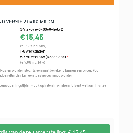
D VERSIE 2 040X060 CM
S.Vla-ove-040060-hol.v2
€ 15,45
(€ 18,69 incl btw )
1-8 werkdagen
€ 7,50 excl btw (Nederland)
*
(€ 9,08 incl btw)
osten worden slechts eenmaal berekend binnen een order. Voor
addeneilanden kan een toeslag gevraagd worden.
ijdens openingstijden - ook ophalen in Arnhem. U bent welkom in onze
rijs van deze samenstelling:
€ 15,45