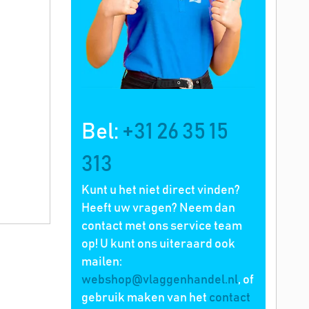
Bel:
+31 26 35 15
313
Kunt u het niet direct vinden?
Heeft uw vragen? Neem dan
contact met ons service team
op! U kunt ons uiteraard ook
mailen:
webshop@vlaggenhandel.nl
, of
gebruik maken van het
contact