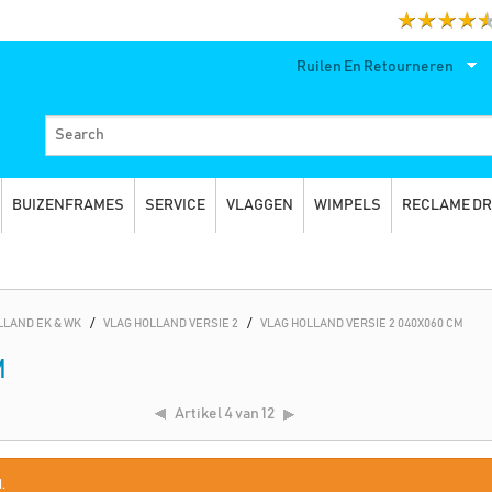
Ruilen En Retourneren
BUIZENFRAMES
SERVICE
VLAGGEN
WIMPELS
RECLAME D
LLAND EK & WK
/
VLAG HOLLAND VERSIE 2
/
VLAG HOLLAND VERSIE 2 040X060 CM
M
Artikel
4 van 12
.