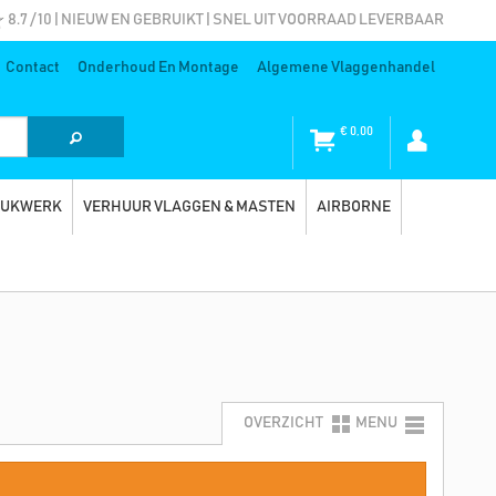
8.7 / 10 | NIEUW EN GEBRUIKT | SNEL UIT VOORRAAD LEVERBAAR
Contact
Onderhoud En Montage
Algemene Vlaggenhandel
€
0,00
RUKWERK
VERHUUR VLAGGEN & MASTEN
AIRBORNE
OVERZICHT
MENU