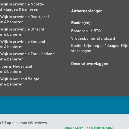
 Wijk in provincie Noord-
nt)vlaggen & banieren
Airborne vlaggen
 Wijk in provincie Overijssel
en & banieren
Banier(en)
 Wijk in provincie Utrecht
Banieren LHBTQ+
en & banieren
Vredesbanier, standaard
 Wijk in provincie Zeeland
Banier Nijmeegse 4daagse, Nij
en & banieren
vierdaagse
 Wijk in provincie Zuid-Holland
en & banieren
Decoratieve vlaggen
den in Nederland
en & banieren
 Wijk in het land België
en & banieren
n
8.7
op basis van 105 reviews.
EEN AANTAL AANBIEDINGEN: