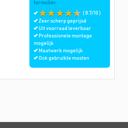
formulier.
( 8.7/10 )
Zeer scherp geprijsd
Uit voorraad leverbaar
Professionele montage
mogelijk
Maatwerk mogelijk
Ook gebruikte masten