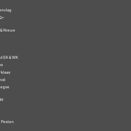
senvlag
Q+
t & Nieuw
e
nd EK & WK
us
rklaas
val
eegse
kt
n Pesten