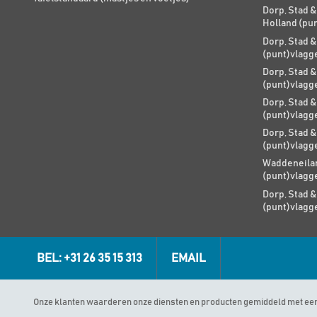
Dorp, Stad &
Holland (pu
Dorp, Stad &
(punt)vlagg
Dorp, Stad &
(punt)vlagg
Dorp, Stad &
(punt)vlagg
Dorp, Stad &
(punt)vlagg
Waddeneilan
(punt)vlagg
Dorp, Stad &
(punt)vlagg
BEL: +31 26 35 15 313
EMAIL
Onze klanten waarderen onze diensten en producten gemiddeld met ee