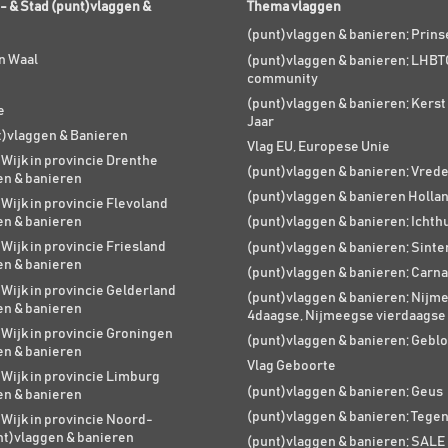
- & Stad (punt)vlaggen &
Thema vlaggen
(punt)vlaggen & banieren; Prin
n Waal
(punt)vlaggen & banieren; LHBT
community
(punt)vlaggen & banieren; Kers
e
Jaar
t)vlaggen & Banieren
Vlag EU, Europese Unie
 Wijk in provincie Drenthe
(punt)vlaggen & banieren; Vred
en & banieren
(punt)vlaggen & banieren Holla
 Wijk in provincie Flevoland
en & banieren
(punt)vlaggen & banieren; Ichth
 Wijk in provincie Friesland
(punt)vlaggen & banieren; Sinte
en & banieren
(punt)vlaggen & banieren; Carna
 Wijk in provincie Gelderland
(punt)vlaggen & banieren; Nijm
en & banieren
4daagse, Nijmeegse vierdaagse
 Wijk in provincie Groningen
(punt)vlaggen & banieren; Geblo
en & banieren
Vlag Geboorte
 Wijk in provincie Limburg
(punt)vlaggen & banieren; Geus
en & banieren
(punt)vlaggen & banieren; Tege
 Wijk in provincie Noord-
nt)vlaggen & banieren
(punt)vlaggen & banieren; SALE