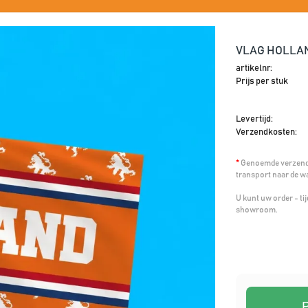
VLAG HOLLAN
artikelnr:
Prijs per stuk
Levertijd:
Verzendkosten:
*
Genoemde verzendk
transport naar de w
U kunt uw order - t
showroom.
P