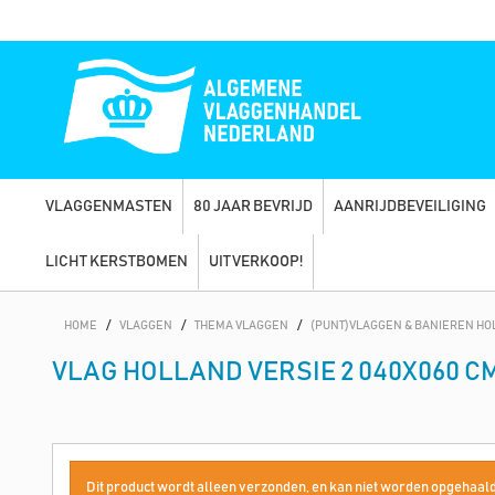
VLAGGENMASTEN
80 JAAR BEVRIJD
AANRIJDBEVEILIGING
LICHT KERSTBOMEN
UITVERKOOP!
HOME
/
VLAGGEN
/
THEMA VLAGGEN
/
(PUNT)VLAGGEN & BANIEREN HO
VLAG HOLLAND VERSIE 2 040X060 C
Dit product wordt alleen verzonden, en kan niet worden opgehaald