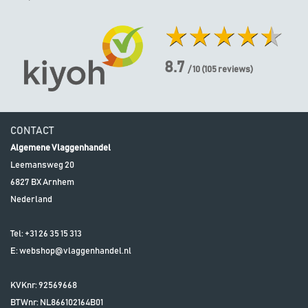
8.7
/ 10
(
105
reviews)
CONTACT
Algemene Vlaggenhandel
Leemansweg 20
6827 BX
Arnhem
Nederland
Tel:
+31 26 35 15 313
E:
webshop@vlaggenhandel.nl
KVKnr: 92569668
BTWnr:
NL866102164B01