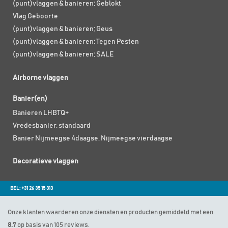
(punt)vlaggen & banieren; Geblokt
Vlag Geboorte
(punt)vlaggen & banieren; Geus
(punt)vlaggen & banieren; Tegen Pesten
(punt)vlaggen & banieren; SALE
Airborne vlaggen
Banier(en)
Banieren LHBTQ+
Vredesbanier, standaard
Banier Nijmeegse 4daagse, Nijmeegse vierdaagse
Decoratieve vlaggen
BEL: +31 26 35 15 313
Onze klanten waarderen onze diensten en producten gemiddeld met een
8.7
op basis van 105 reviews.