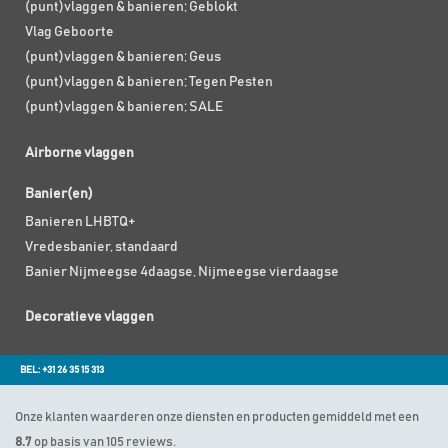
(punt)vlaggen & banieren; Geblokt
Vlag Geboorte
(punt)vlaggen & banieren; Geus
(punt)vlaggen & banieren; Tegen Pesten
(punt)vlaggen & banieren; SALE
Airborne vlaggen
Banier(en)
Banieren LHBTQ+
Vredesbanier, standaard
Banier Nijmeegse 4daagse, Nijmeegse vierdaagse
Decoratieve vlaggen
BEL: +31 26 35 15 313
Onze klanten waarderen onze diensten en producten gemiddeld met een
8.7
op basis van 105 reviews.