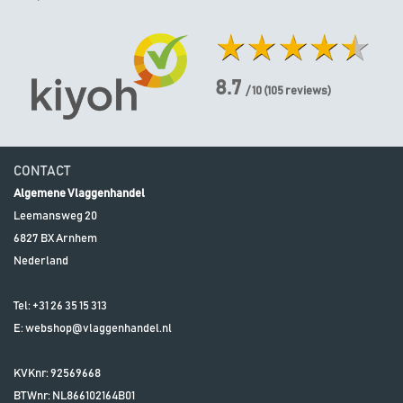
8.7
/ 10
(
105
reviews)
CONTACT
Algemene Vlaggenhandel
Leemansweg 20
6827 BX
Arnhem
Nederland
Tel:
+31 26 35 15 313
E:
webshop@vlaggenhandel.nl
KVKnr: 92569668
BTWnr:
NL866102164B01