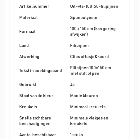
Artikelnummer
Uit-vla-100150-filipijnen
Materiaal
Spunpolyester
100 x 150 cm (kan gering
Formaat
afwijken)
Land
Filipijnen
Afwerking
Clips of lusje&koord
Filipijnen 100x150 cm
Tekst in boekingsband
met stift of pen
Gebruikt
Ja
Staat van de kleur
Mooie kleuren
Kreukels
Minimaal kreukels
Snelle zichtbare
Minimale vlekjes en
beschadigingen
kreukels
Aantal beschikbaar
1 stuks