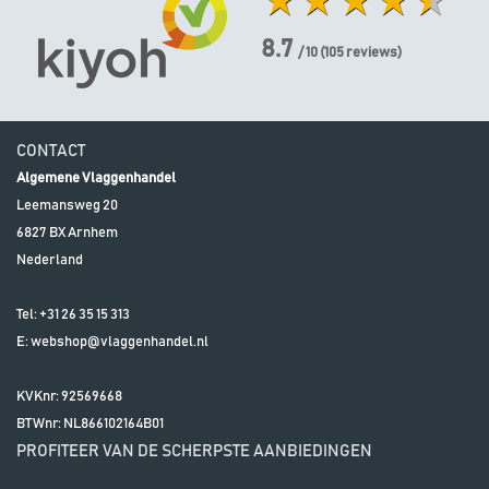
8.7
/ 10
(
105
reviews)
CONTACT
Algemene Vlaggenhandel
Leemansweg 20
6827 BX
Arnhem
Nederland
Tel:
+31 26 35 15 313
E:
webshop@vlaggenhandel.nl
KVKnr: 92569668
BTWnr:
NL866102164B01
PROFITEER VAN DE SCHERPSTE AANBIEDINGEN