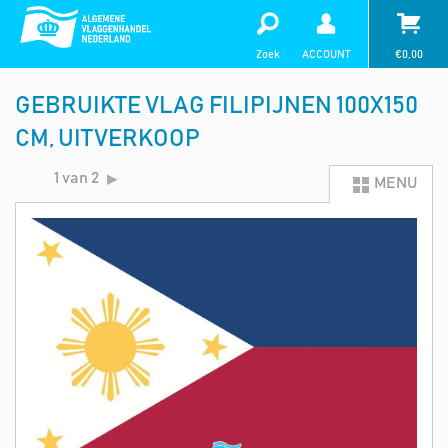
Zoek
ACCOUNT
€
0,00
GEBRUIKTE VLAG FILIPIJNEN 100X150
CM, UITVERKOOP
1 van 2
MENU