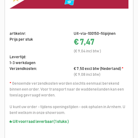
artikelnr:
Uit-vla-100150-filipijnen
Prijs per stuk
€ 7,47
(€ 9,04 incl btw )
Levertijd:
1-3 werkdagen
Verzendkosten:
€ 7,50 excl btw (Nederland)
*
(€ 9,08 incl btw)
*
Genoemde verzendkosten worden slechts eenmaal berekend
binnen een order. Voor transport naar de waddeneilanden kan een
toeslag gevraagd worden.
U kunt uw order - tijdens openingstijden - ook ophalen in Arnhem. U
bent welkom in onze showroom.
Uit voorraad leverbaar
( 1 stuks )