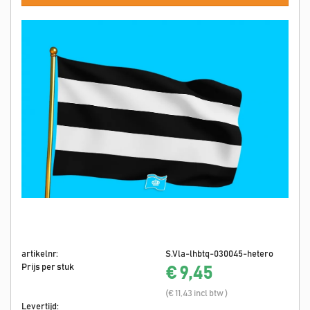
artikelnr:
S.Vla-lhbtq-030045-hetero
Prijs per stuk
€ 9,45
(€ 11,43 incl btw )
Levertijd: